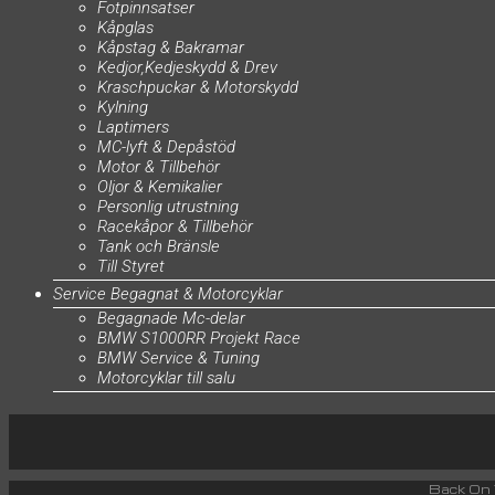
Fotpinnsatser
Kåpglas
Kåpstag & Bakramar
Kedjor,Kedjeskydd & Drev
Kraschpuckar & Motorskydd
Kylning
Laptimers
MC-lyft & Depåstöd
Motor & Tillbehör
Oljor & Kemikalier
Personlig utrustning
Racekåpor & Tillbehör
Tank och Bränsle
Till Styret
Service Begagnat & Motorcyklar
Begagnade Mc-delar
BMW S1000RR Projekt Race
BMW Service & Tuning
Motorcyklar till salu
Back