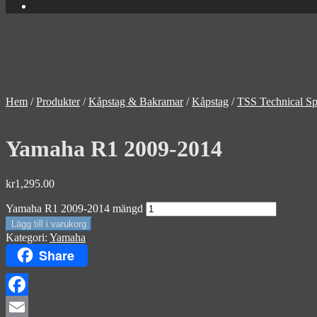
Hem
/
Produkter
/
Kåpstag & Bakramar
/
Kåpstag
/
TSS Technical Sp
Yamaha R1 2009-2014
kr
1,295.00
Yamaha R1 2009-2014 mängd
Lägg till i varukorg
Kategori:
Yamaha
Share
Facebook