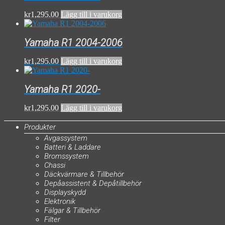
kr
1,295.00
Lägg till i varukorg
Yamaha R1 2004-2006
kr
1,295.00
Lägg till i varukorg
Yamaha R1 2020-
kr
1,295.00
Lägg till i varukorg
Produkter
Avgassystem
Batteri & Laddare
Bromssystem
Chassi
Däckvärmare & Tillbehör
Depåassistent & Depåtillbehör
Displayskydd
Elektronik
Fälgar & Tillbehör
Filter