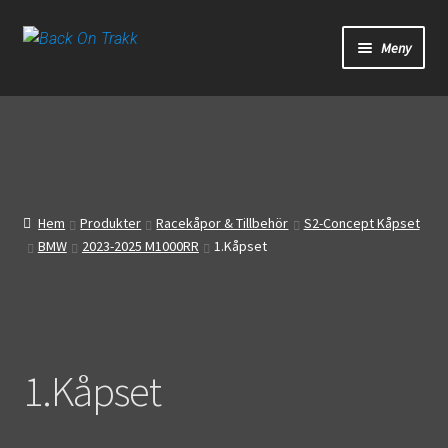
Hoppa
Hoppa
Meny
till
till
navigering
innehåll
Start
Webbutik
Bandagar
Hem
Produkter
Racekåpor & Tillbehör
S2-Concept Kåpset
BMW
2023-2025 M1000RR
1.Kåpset
Bilder
Video
Om oss
1.Kåpset
Mitt konto