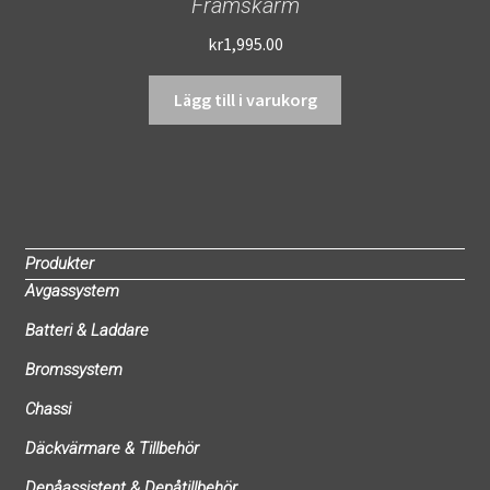
Framskärm
kr
1,995.00
Lägg till i varukorg
Produkter
Avgassystem
Batteri & Laddare
Bromssystem
Chassi
Däckvärmare & Tillbehör
Depåassistent & Depåtillbehör