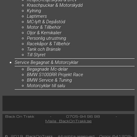
Kraschpuckar & Motorskydd
Kylning
Laptimers
MC-lyft & Depåstöd
Motor & Tillbehör
Oljor & Kemikalier
Personlig utrustning
Racekåpor & Tillbehör
Tank och Bränsle
Till Styret
Service Begagnat & Motorcyklar
Begagnade Mc-delar
BMW S1000RR Projekt Race
BMW Service & Tuning
Motorcyklar till salu
Back On Trakk - 0705-94 96 98 -
Maila BackOnTrakk.se
© 2019 BackOnTrakk All rights reserved Orgnr: 641209-